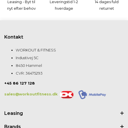
Leasing - Byt til
Leveringstid 1-2
14 dages fuld
nyt efter behov
hverdage
returret
Kontakt
WORKOUT & FITNESS
Industivej 5C
8450 Hammel
CVR: 36475293
+45 86 127 128
sales@workoutfitness.dk
Leasing
Brands