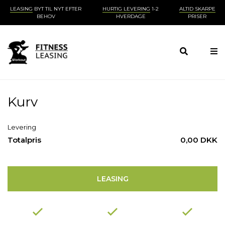
LEASING
BYT TIL NYT EFTER
HURTIG LEVERING
1-2
ALTID SKARPE
BEHOV
HVERDAGE
PRISER
Kurv
Levering
Totalpris
0,00 DKK
LEASING