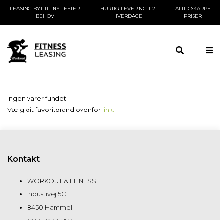
LEASING
BYT TIL NYT EFTER
HURTIG LEVERING
1-2
ALTID SKARPE
BEHOV
HVERDAGE
PRISER
Ingen varer fundet
Vælg dit favoritbrand ovenfor
link.
Kontakt
WORKOUT & FITNESS
Industivej 5C
8450 Hammel