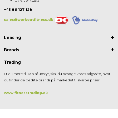
CVR: 36475293
+45 86 127 128
sales@workoutfitness.dk
Leasing
Brands
Trading
Er du mere til køb af udstyr, skal du besøge vores salgs site, hvor
du finder de bedste brands på markedet til skarpe priser.
www.fitnesstrading.dk
Vi anvender cookies for at sikre dig at vi giver dig den bedst mulige oplevelse af
vores website. Hvis du fortsætter med at bruge dette site vil vi antage at du er
indforstået med det.
Ok
Læs mere