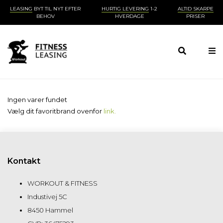
LEASING
BYT TIL NYT EFTER
HURTIG LEVERING
1-2
ALTID SKARPE
BEHOV
HVERDAGE
PRISER
Ingen varer fundet
Vælg dit favoritbrand ovenfor
link.
Kontakt
WORKOUT & FITNESS
Industivej 5C
8450 Hammel