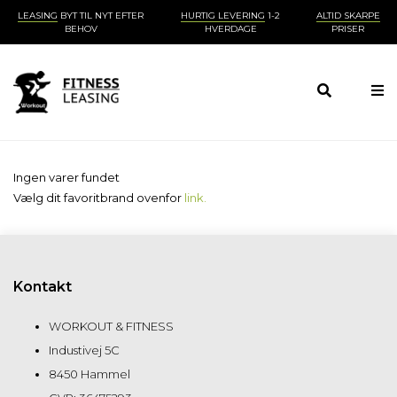
LEASING
BYT TIL NYT EFTER
HURTIG LEVERING
1-2
ALTID SKARPE
BEHOV
HVERDAGE
PRISER
Ingen varer fundet
Vælg dit favoritbrand ovenfor
link.
Kontakt
WORKOUT & FITNESS
Industivej 5C
8450 Hammel