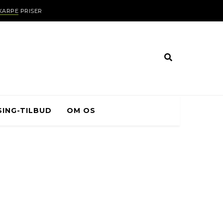
SKARPE
PRISER
SING-TILBUD
OM OS