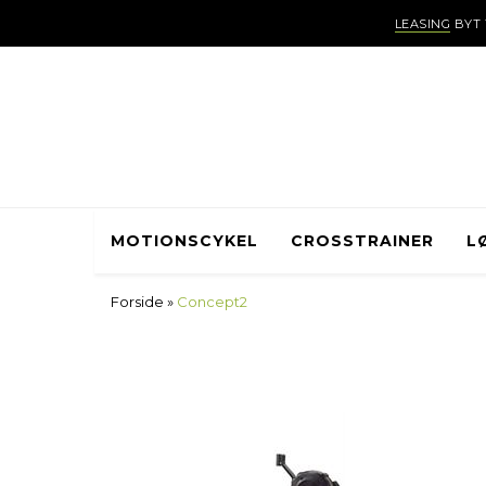
LEASING
BYT 
MOTIONSCYKEL
CROSSTRAINER
L
Forside
»
Concept2