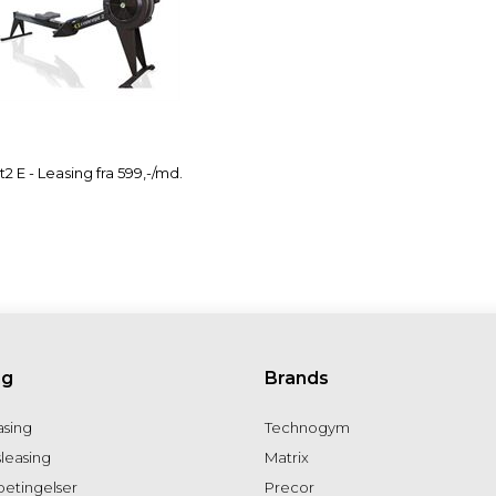
 E - Leasing fra 599,-/md.
ng
Brands
asing
Technogym
leasing
Matrix
betingelser
Precor