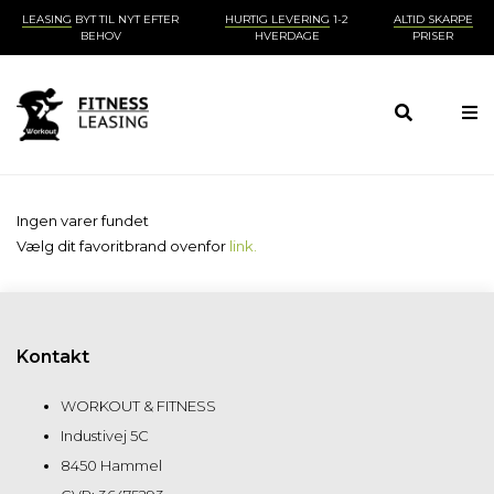
LEASING
BYT TIL NYT EFTER
HURTIG LEVERING
1-2
ALTID SKARPE
BEHOV
HVERDAGE
PRISER
Ingen varer fundet
Vælg dit favoritbrand ovenfor
link.
Kontakt
WORKOUT & FITNESS
Industivej 5C
8450 Hammel