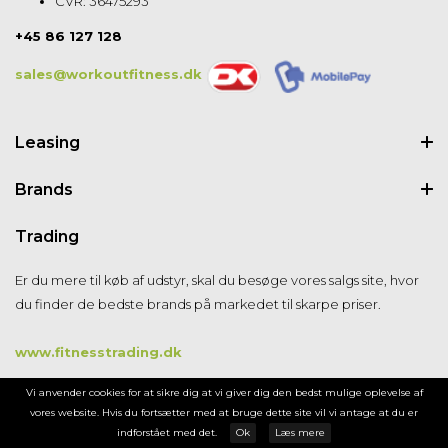
CVR: 36475293
+45 86 127 128
sales@workoutfitness.dk
Leasing
Brands
Trading
Er du mere til køb af udstyr, skal du besøge vores salgs site, hvor
du finder de bedste brands på markedet til skarpe priser.
www.fitnesstrading.dk
Vi anvender cookies for at sikre dig at vi giver dig den bedst mulige oplevelse af
vores website. Hvis du fortsætter med at bruge dette site vil vi antage at du er
indforstået med det.
Ok
Læs mere